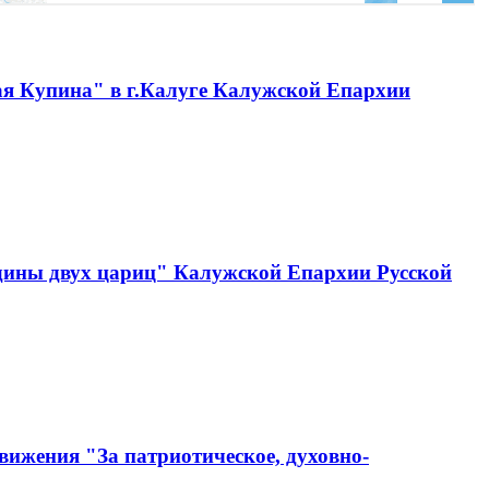
ая Купина" в г.Калуге Калужской Епархии
одины двух цариц" Калужской Епархии Русской
вижения "За патриотическое, духовно-