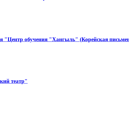
я "Центр обучения "Хангыль" (Корейская письмен
кий театр"