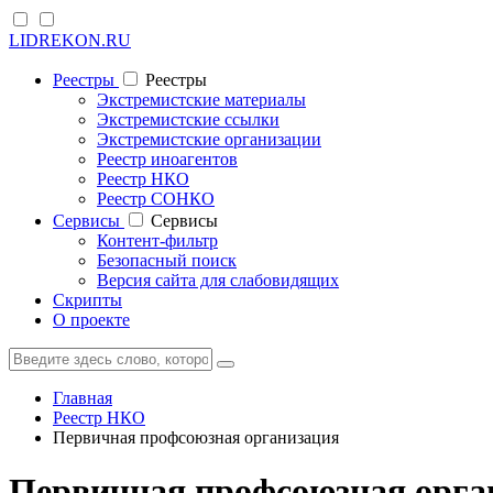
LIDREKON.RU
Реестры
Реестры
Экстремистские материалы
Экстремистские ссылки
Экстремистские организации
Реестр иноагентов
Реестр НКО
Реестр СОНКО
Cервисы
Cервисы
Контент-фильтр
Безопасный поиск
Версия сайта для слабовидящих
Скрипты
О проекте
Главная
Реестр НКО
Первичная профсоюзная организация
Первичная профсоюзная орга