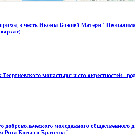
 приход в честь Иконы Божией Матери "Неопалим
иархат)
 Георгиевского монастыря и его окрестностей - р
го добровольческого молодежного общественного д
я Рота Боевого Братства"