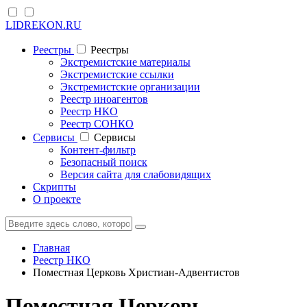
LIDREKON.RU
Реестры
Реестры
Экстремистские материалы
Экстремистские ссылки
Экстремистские организации
Реестр иноагентов
Реестр НКО
Реестр СОНКО
Cервисы
Cервисы
Контент-фильтр
Безопасный поиск
Версия сайта для слабовидящих
Скрипты
О проекте
Главная
Реестр НКО
Поместная Церковь Христиан-Адвентистов
Поместная Церковь