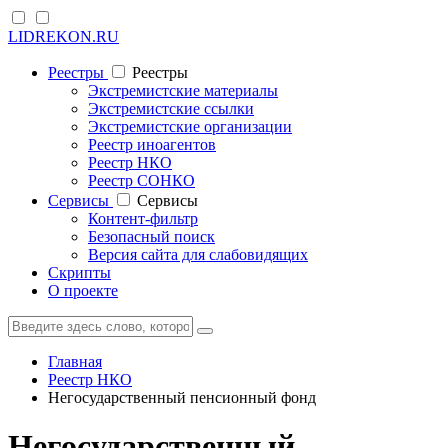
LIDREKON.RU
Реестры
Реестры
Экстремистские материалы
Экстремистские ссылки
Экстремистские организации
Реестр иноагентов
Реестр НКО
Реестр СОНКО
Cервисы
Cервисы
Контент-фильтр
Безопасный поиск
Версия сайта для слабовидящих
Скрипты
О проекте
Главная
Реестр НКО
Негосударственный пенсионный фонд
Негосударственный