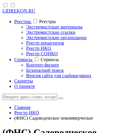
LIDREKON.RU
Реестры
Реестры
Экстремистские материалы
Экстремистские ссылки
Экстремистские организации
Реестр иноагентов
Реестр НКО
Реестр СОНКО
Cервисы
Cервисы
Контент-фильтр
Безопасный поиск
Версия сайта для слабовидящих
Скрипты
О проекте
Главная
Реестр НКО
(ФНС) Садоводческое некоммерческое
(ФНС) Садоводческое