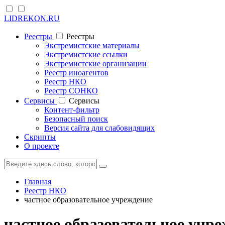
LIDREKON.RU
Реестры
Реестры
Экстремистские материалы
Экстремистские ссылки
Экстремистские организации
Реестр иноагентов
Реестр НКО
Реестр СОНКО
Cервисы
Cервисы
Контент-фильтр
Безопасный поиск
Версия сайта для слабовидящих
Скрипты
О проекте
Главная
Реестр НКО
частное образовательное учреждение
частное образовательное учр