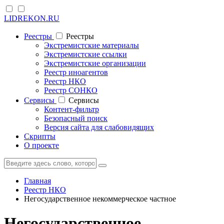
LIDREKON.RU
Реестры
Реестры
Экстремистские материалы
Экстремистские ссылки
Экстремистские организации
Реестр иноагентов
Реестр НКО
Реестр СОНКО
Cервисы
Cервисы
Контент-фильтр
Безопасный поиск
Версия сайта для слабовидящих
Скрипты
О проекте
Главная
Реестр НКО
Негосударственное некоммерческое частное
Негосударственное