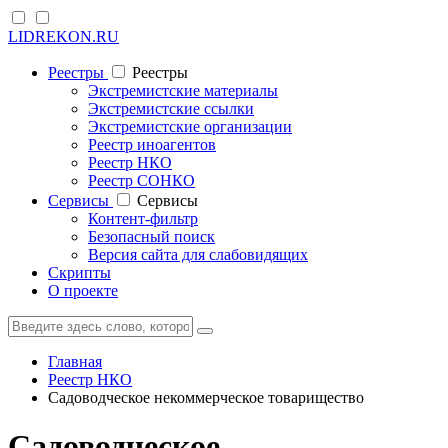
LIDREKON.RU
Реестры
Реестры
Экстремистские материалы
Экстремистские ссылки
Экстремистские организации
Реестр иноагентов
Реестр НКО
Реестр СОНКО
Cервисы
Cервисы
Контент-фильтр
Безопасный поиск
Версия сайта для слабовидящих
Скрипты
О проекте
Главная
Реестр НКО
Садоводческое некоммерческое товарищество
Садоводческое