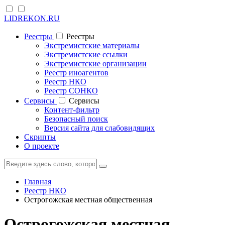
LIDREKON.RU
Реестры
Реестры
Экстремистские материалы
Экстремистские ссылки
Экстремистские организации
Реестр иноагентов
Реестр НКО
Реестр СОНКО
Cервисы
Cервисы
Контент-фильтр
Безопасный поиск
Версия сайта для слабовидящих
Скрипты
О проекте
Главная
Реестр НКО
Острогожская местная общественная
Острогожская местная