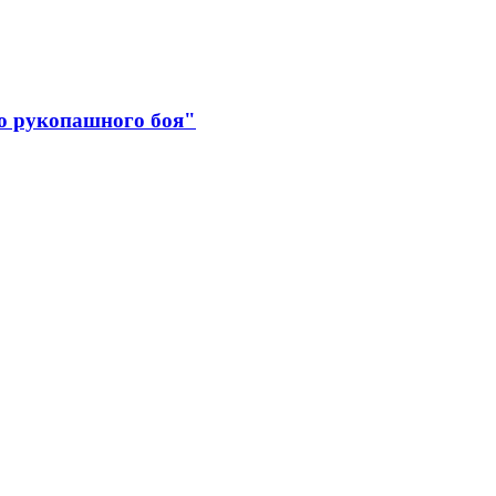
о рукопашного боя"