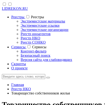
LIDREKON.RU
Реестры
Реестры
Экстремистские материалы
Экстремистские ссылки
Экстремистские организации
Реестр иноагентов
Реестр НКО
Реестр СОНКО
Cервисы
Cервисы
Контент-фильтр
Безопасный поиск
Версия сайта для слабовидящих
Скрипты
О проекте
Главная
Реестр НКО
Товарищество собственников жилья
Товарищество собственников