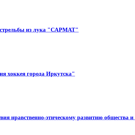
 стрельбы из лука "САРМАТ"
ия хоккея города Иркутска"
вия нравственно-этическому развитию общества и