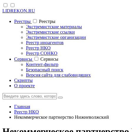
LIDREKON.RU
Реестры
Реестры
Экстремистские материалы
Экстремистские ссылки
Экстремистские организации
Реестр иноагентов
Реестр НКО
Реестр СОНКО
Cервисы
Cервисы
Контент-фильтр
Безопасный поиск
Версия сайта для слабовидящих
Скрипты
О проекте
Главная
Реестр НКО
Некоммерческое партнерство Нижневолжский
Некоммерческое партнерство