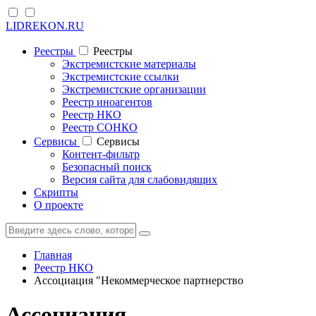
LIDREKON.RU
Реестры
Реестры
Экстремистские материалы
Экстремистские ссылки
Экстремистские организации
Реестр иноагентов
Реестр НКО
Реестр СОНКО
Cервисы
Cервисы
Контент-фильтр
Безопасный поиск
Версия сайта для слабовидящих
Скрипты
О проекте
Главная
Реестр НКО
Ассоциация "Некоммерческое партнерство
Ассоциация