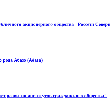
бличного акционерного общества "Россети Север
 рода Абазэ (Абаза)
ет развития институтов гражданского общества"