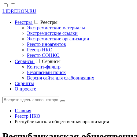
LIDREKON.RU
Реестры
Реестры
Экстремистские материалы
Экстремистские ссылки
Экстремистские организации
Реестр иноагентов
Реестр НКО
Реестр СОНКО
Cервисы
Cервисы
Контент-фильтр
Безопасный поиск
Версия сайта для слабовидящих
Скрипты
О проекте
Главная
Реестр НКО
Республиканская общественная организация
Республиканская общественн