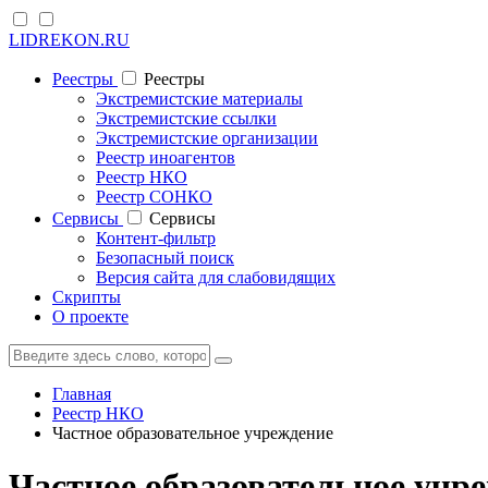
LIDREKON.RU
Реестры
Реестры
Экстремистские материалы
Экстремистские ссылки
Экстремистские организации
Реестр иноагентов
Реестр НКО
Реестр СОНКО
Cервисы
Cервисы
Контент-фильтр
Безопасный поиск
Версия сайта для слабовидящих
Скрипты
О проекте
Главная
Реестр НКО
Частное образовательное учреждение
Частное образовательное учр