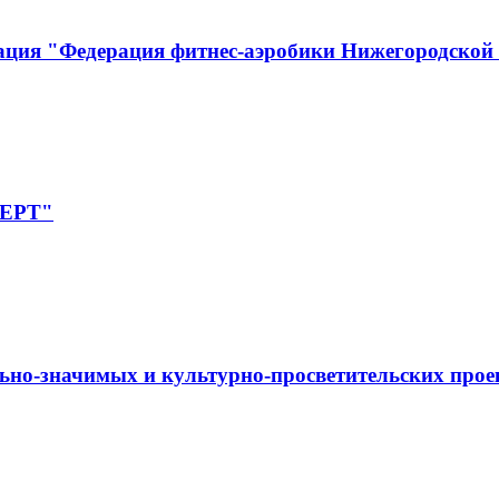
ация "Федерация фитнес-аэробики Нижегородской
ПЕРТ"
ьно-значимых и культурно-просветительских прое