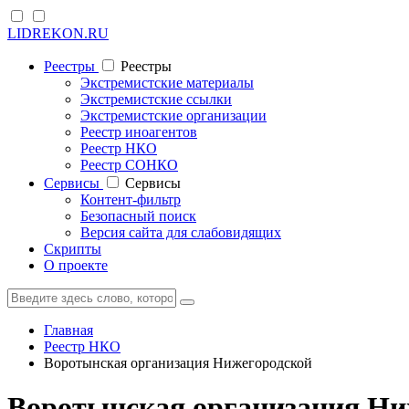
LIDREKON.RU
Реестры
Реестры
Экстремистские материалы
Экстремистские ссылки
Экстремистские организации
Реестр иноагентов
Реестр НКО
Реестр СОНКО
Cервисы
Cервисы
Контент-фильтр
Безопасный поиск
Версия сайта для слабовидящих
Скрипты
О проекте
Главная
Реестр НКО
Воротынская организация Нижегородской
Воротынская организация Ни