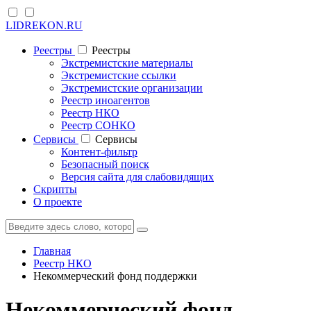
LIDREKON.RU
Реестры
Реестры
Экстремистские материалы
Экстремистские ссылки
Экстремистские организации
Реестр иноагентов
Реестр НКО
Реестр СОНКО
Cервисы
Cервисы
Контент-фильтр
Безопасный поиск
Версия сайта для слабовидящих
Скрипты
О проекте
Главная
Реестр НКО
Некоммерческий фонд поддержки
Некоммерческий фонд