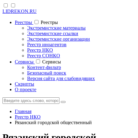
LIDREKON.RU
Реестры
Реестры
Экстремистские материалы
Экстремистские ссылки
Экстремистские организации
Реестр иноагентов
Реестр НКО
Реестр СОНКО
Cервисы
Cервисы
Контент-фильтр
Безопасный поиск
Версия сайта для слабовидящих
Скрипты
О проекте
Главная
Реестр НКО
Рязанский городской общественный
Рязанский городской