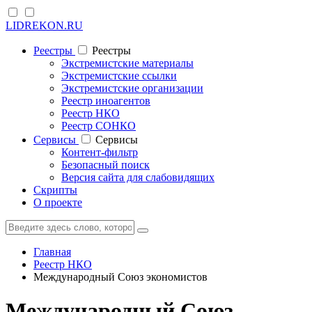
LIDREKON.RU
Реестры
Реестры
Экстремистские материалы
Экстремистские ссылки
Экстремистские организации
Реестр иноагентов
Реестр НКО
Реестр СОНКО
Cервисы
Cервисы
Контент-фильтр
Безопасный поиск
Версия сайта для слабовидящих
Скрипты
О проекте
Главная
Реестр НКО
Международный Союз экономистов
Международный Союз