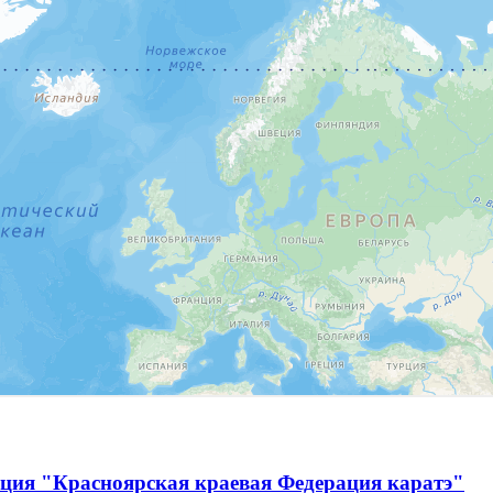
ация "Красноярская краевая Федерация каратэ"