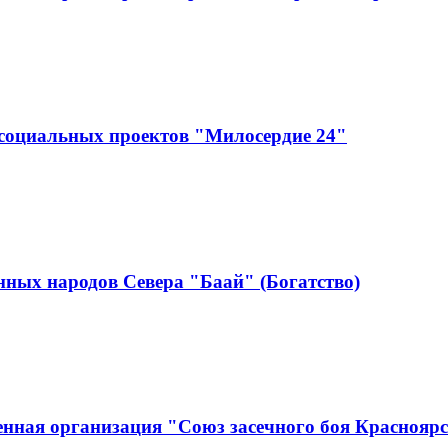
социальных проектов "Милосердие 24"
ных народов Севера "Баай" (Богатство)
нная организация "Союз засечного боя Краснояр