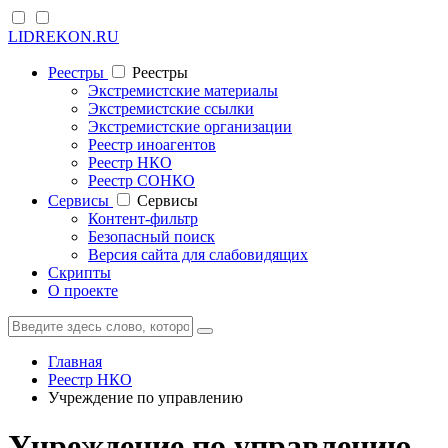
LIDREKON.RU
Реестры
Реестры
Экстремистские материалы
Экстремистские ссылки
Экстремистские организации
Реестр иноагентов
Реестр НКО
Реестр СОНКО
Cервисы
Cервисы
Контент-фильтр
Безопасный поиск
Версия сайта для слабовидящих
Скрипты
О проекте
Главная
Реестр НКО
Учреждение по управлению
Учреждение по управлению