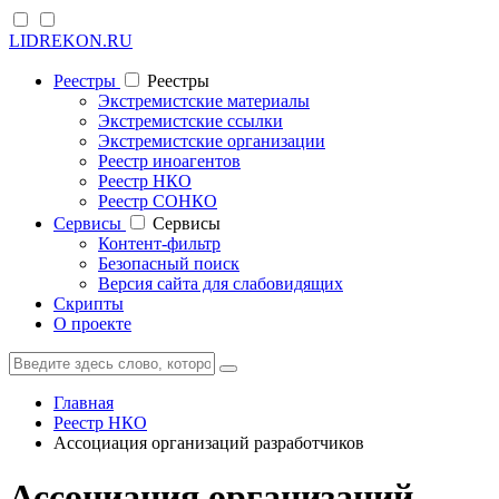
LIDREKON.RU
Реестры
Реестры
Экстремистские материалы
Экстремистские ссылки
Экстремистские организации
Реестр иноагентов
Реестр НКО
Реестр СОНКО
Cервисы
Cервисы
Контент-фильтр
Безопасный поиск
Версия сайта для слабовидящих
Скрипты
О проекте
Главная
Реестр НКО
Ассоциация организаций разработчиков
Ассоциация организаций