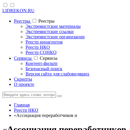
LIDREKON.RU
Реестры
Реестры
Экстремистские материалы
Экстремистские ссылки
Экстремистские организации
Реестр иноагентов
Реестр НКО
Реестр СОНКО
Cервисы
Cервисы
Контент-фильтр
Безопасный поиск
Версия сайта для слабовидящих
Скрипты
О проекте
Главная
Реестр НКО
«Ассоциация переработчиков и
«Ассоциация переработчиков