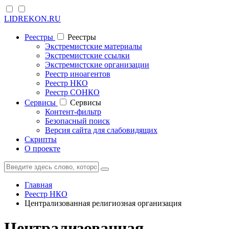
LIDREKON.RU
Реестры
Реестры
Экстремистские материалы
Экстремистские ссылки
Экстремистские организации
Реестр иноагентов
Реестр НКО
Реестр СОНКО
Cервисы
Cервисы
Контент-фильтр
Безопасный поиск
Версия сайта для слабовидящих
Скрипты
О проекте
Главная
Реестр НКО
Централизованная религиозная организация
Централизованная