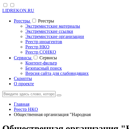
LIDREKON.RU
Реестры
Реестры
Экстремистские материалы
Экстремистские ссылки
Экстремистские организации
Реестр иноагентов
Реестр НКО
Реестр СОНКО
Cервисы
Cервисы
Контент-фильтр
Безопасный поиск
Версия сайта для слабовидящих
Скрипты
О проекте
Главная
Реестр НКО
Общественная организация "Народная
Общественная организация "Н