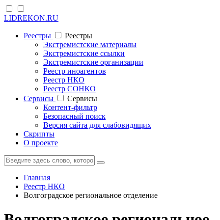
LIDREKON.RU
Реестры
Реестры
Экстремистские материалы
Экстремистские ссылки
Экстремистские организации
Реестр иноагентов
Реестр НКО
Реестр СОНКО
Cервисы
Cервисы
Контент-фильтр
Безопасный поиск
Версия сайта для слабовидящих
Скрипты
О проекте
Главная
Реестр НКО
Волгоградское региональное отделение
Волгоградское региональное