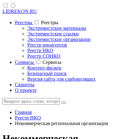
LIDREKON.RU
Реестры
Реестры
Экстремистские материалы
Экстремистские ссылки
Экстремистские организации
Реестр иноагентов
Реестр НКО
Реестр СОНКО
Cервисы
Cервисы
Контент-фильтр
Безопасный поиск
Версия сайта для слабовидящих
Скрипты
О проекте
Главная
Реестр НКО
Некоммерческая региональная организация
Некоммерческая