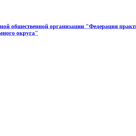
вной общественной организации "Федерация практ
много округа"