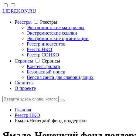
LIDREKON.RU
Реестры
Реестры
Экстремистские материалы
Экстремистские ссылки
Экстремистские организации
Реестр иноагентов
Реестр НКО
Реестр СОНКО
Cервисы
Cервисы
Контент-фильтр
Безопасный поиск
Версия сайта для слабовидящих
Скрипты
О проекте
Главная
Реестр НКО
Ямало-Ненецкий фонд поддержки
Ямало-Ненецкий фонд поддерж