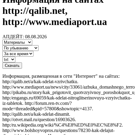
http://qalib.net,
http://www.mediaport.ua
АПДЕЙТ: 08.08.2026
Информация, размещенная в сети "Интернет" на сайтах:
http://qalib.net/a/kak-sdelat-vzrivchatku.
http://www.mediaport.ua/news/city/33061/azbuka_domashnego_terro
http://pikabu.ru/story/kak_prigotovit_quotvzryivnoy_poroshokquo
http:/engangs.ru/69059/kak-sdelat-nitroglitserinovuyu-vzryivchatku-
iz-tabletok. http://forum.ren-tv.com/?
mode=threaded&pid=57800&showtopic=4137.
http://qalib.net/a/kak-sdelat-dinamit.
http://otvet.mail.ru/question/16903626.
http:/ru.wikipedia.org/wiki/%C4%E8%ED%E0%EC%E8%F2.
http://www.bolshoyvopros.ru/questions/78230-kak-delajut-