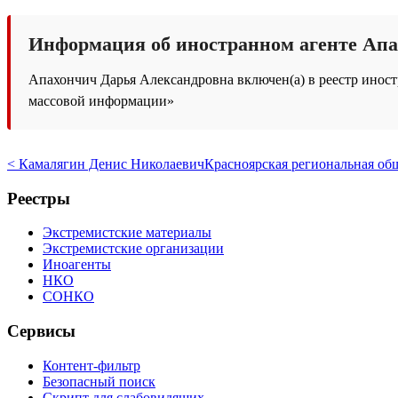
Информация об иностранном агенте Апа
Апахончич Дарья Александровна включен(а) в реестр иностр
массовой информации»
< Камалягин Денис Николаевич
Красноярская региональная о
Реестры
Экстремистские материалы
Экстремистские организации
Иноагенты
НКО
СОНКО
Сервисы
Контент-фильтр
Безопасный поиск
Скрипт для слабовидящих