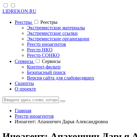
LIDREKON.RU
Реестры
Реестры
Экстремистские материалы
Экстремистские ссылки
Экстремистские организации
Реестр иноагентов
Реестр НКО
Реестр СОНКО
Cервисы
Cервисы
Контент-фильтр
Безопасный поиск
Версия сайта для слабовидящих
Скрипты
О проекте
Главная
Реестр иноагентов
Иноагент: Апахончич Дарья Александровна
Иноагент: Апахончич Дарья 