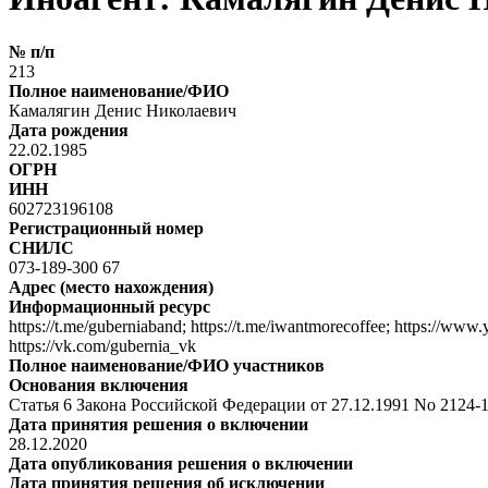
№ п/п
213
Полное наименование/ФИО
Камалягин Денис Николаевич
Дата рождения
22.02.1985
ОГРН
ИНН
602723196108
Регистрационный номер
СНИЛС
073-189-300 67
Адрес (место нахождения)
Информационный ресурс
https://t.me/guberniaband; https://t.me/iwantmorecoffee; https://w
https://vk.com/gubernia_vk
Полное наименование/ФИО участников
Основания включения
Статья 6 Закона Российской Федерации от 27.12.1991 No 2124
Дата принятия решения о включении
28.12.2020
Дата опубликования решения о включении
Дата принятия решения об исключении