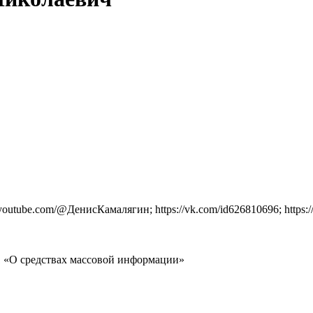
ww.youtube.com/@ДенисКамалягин; https://vk.com/id626810696; https:/
-1 «О средствах массовой информации»