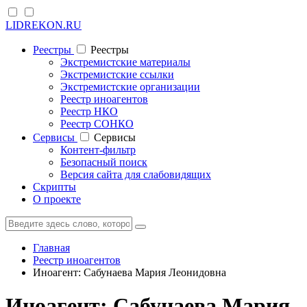
LIDREKON.RU
Реестры
Реестры
Экстремистские материалы
Экстремистские ссылки
Экстремистские организации
Реестр иноагентов
Реестр НКО
Реестр СОНКО
Cервисы
Cервисы
Контент-фильтр
Безопасный поиск
Версия сайта для слабовидящих
Скрипты
О проекте
Главная
Реестр иноагентов
Иноагент: Сабунаева Мария Леонидовна
Иноагент: Сабунаева Мария