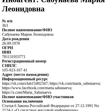
Леонидовна
№ п/п
363
Полное наименование/ФИО
Сабунаева Мария Леонидовна
Дата рождения
26.09.1978
ОГРН
ИНН
781131933771
Регистрационный номер
СНИЛС
105-923-167 41
Адрес (место нахождения)
Информационный ресурс
https://vk.com/club15492347; https://vk.com/maria_sabunaeva;
https://www.facebook.com/maria.sabunaeva;
https://x.com/Maria_Sabunaeva
Полное наименование/ФИО участников
Основания включения
Статья 6 Закона Российской Федерации от 27.12.1991 No
2124-1 «О средствах массовой информации»