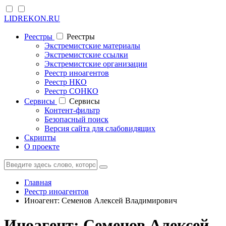
LIDREKON.RU
Реестры
Реестры
Экстремистские материалы
Экстремистские ссылки
Экстремистские организации
Реестр иноагентов
Реестр НКО
Реестр СОНКО
Cервисы
Cервисы
Контент-фильтр
Безопасный поиск
Версия сайта для слабовидящих
Скрипты
О проекте
Главная
Реестр иноагентов
Иноагент: Семенов Алексей Владимирович
Иноагент: Семенов Алексей