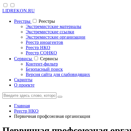
LIDREKON.RU
Реестры
Реестры
Экстремистские материалы
Экстремистские ссылки
Экстремистские организации
Реестр иноагентов
Реестр НКО
Реестр СОНКО
Cервисы
Cервисы
Контент-фильтр
Безопасный поиск
Версия сайта для слабовидящих
Скрипты
О проекте
Главная
Реестр НКО
Первичная профсоюзная организация
Первичная профсоюзная орга