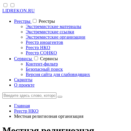
LIDREKON.RU
Реестры
Реестры
Экстремистские материалы
Экстремистские ссылки
Экстремистские организации
Реестр иноагентов
Реестр НКО
Реестр СОНКО
Cервисы
Cервисы
Контент-фильтр
Безопасный поиск
Версия сайта для слабовидящих
Скрипты
О проекте
Главная
Реестр НКО
Местная религиозная организация
Местная религиозная