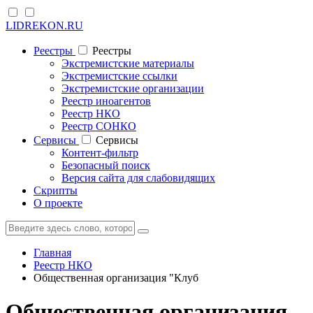
LIDREKON.RU
Реестры
Реестры
Экстремистские материалы
Экстремистские ссылки
Экстремистские организации
Реестр иноагентов
Реестр НКО
Реестр СОНКО
Cервисы
Cервисы
Контент-фильтр
Безопасный поиск
Версия сайта для слабовидящих
Скрипты
О проекте
Главная
Реестр НКО
Общественная организация "Клуб
Общественная организация