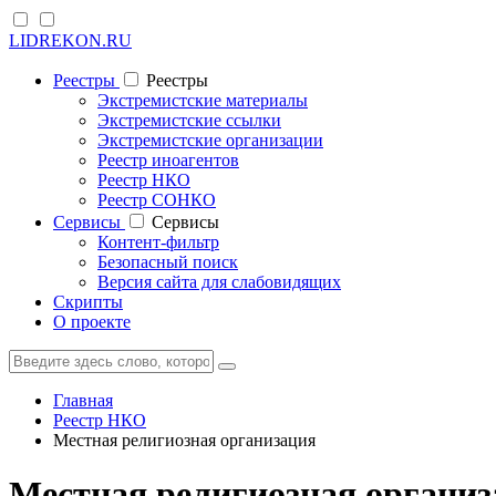
LIDREKON.RU
Реестры
Реестры
Экстремистские материалы
Экстремистские ссылки
Экстремистские организации
Реестр иноагентов
Реестр НКО
Реестр СОНКО
Cервисы
Cервисы
Контент-фильтр
Безопасный поиск
Версия сайта для слабовидящих
Скрипты
О проекте
Главная
Реестр НКО
Местная религиозная организация
Местная религиозная органи