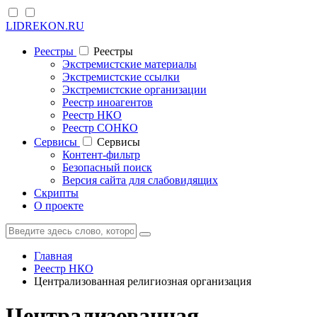
LIDREKON.RU
Реестры
Реестры
Экстремистские материалы
Экстремистские ссылки
Экстремистские организации
Реестр иноагентов
Реестр НКО
Реестр СОНКО
Cервисы
Cервисы
Контент-фильтр
Безопасный поиск
Версия сайта для слабовидящих
Скрипты
О проекте
Главная
Реестр НКО
Централизованная религиозная организация
Централизованная