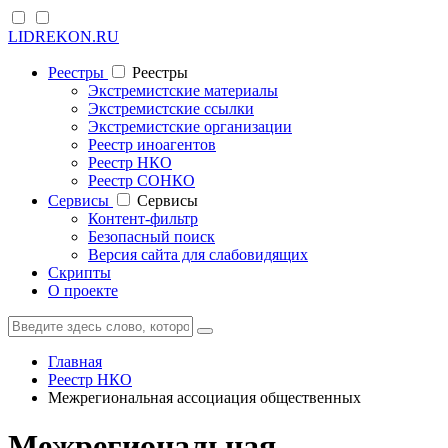
LIDREKON.RU
Реестры
Реестры
Экстремистские материалы
Экстремистские ссылки
Экстремистские организации
Реестр иноагентов
Реестр НКО
Реестр СОНКО
Cервисы
Cервисы
Контент-фильтр
Безопасный поиск
Версия сайта для слабовидящих
Скрипты
О проекте
Главная
Реестр НКО
Межрегиональная ассоциация общественных
Межрегиональная