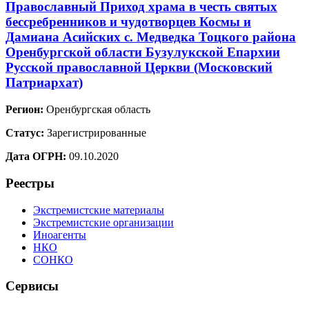
Православный Приход храма в честь святых
бессребренников и чудотворцев Космы и
Дамиана Асийских с. Медведка Тоцкого района
Оренбургской области Бузулукской Епархии
Русской православной Церкви (Московский
Патриархат)
Регион:
Оренбургская область
Статус:
Зарегистрированные
Дата ОГРН:
09.10.2020
Реестры
Экстремистские материалы
Экстремистские организации
Иноагенты
НКО
СОНКО
Сервисы