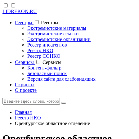
LIDREKON.RU
Реестры
Реестры
Экстремистские материалы
Экстремистские ссылки
Экстремистские организации
Реестр иноагентов
Реестр НКО
Реестр СОНКО
Cервисы
Cервисы
Контент-фильтр
Безопасный поиск
Версия сайта для слабовидящих
Скрипты
О проекте
Главная
Реестр НКО
Оренбургское областное отделение
Оренбургское областное