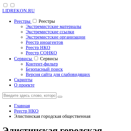
LIDREKON.RU
Реестры
Реестры
Экстремистские материалы
Экстремистские ссылки
Экстремистские организации
Реестр иноагентов
Реестр НКО
Реестр СОНКО
Cервисы
Cервисы
Контент-фильтр
Безопасный поиск
Версия сайта для слабовидящих
Скрипты
О проекте
Главная
Реестр НКО
Элистинская городская общественная
Элистинская городская