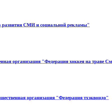
р развития СМИ и социальной рекламы"
нная организация "Федерация хоккея на траве См
бщественная организация "Федерация тхэквондо"