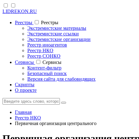
LIDREKON.RU
Реестры
Реестры
Экстремистские материалы
Экстремистские ссылки
Экстремистские организации
Реестр иноагентов
Реестр НКО
Реестр СОНКО
Cервисы
Cервисы
Контент-фильтр
Безопасный поиск
Версия сайта для слабовидящих
Скрипты
О проекте
Главная
Реестр НКО
Первичная организация центрального
Первичная организация цент