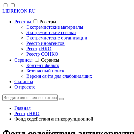
LIDREKON.RU
Реестры
Реестры
Экстремистские материалы
Экстремистские ссылки
Экстремистские организации
Реестр иноагентов
Реестр НКО
Реестр СОНКО
Cервисы
Cервисы
Контент-фильтр
Безопасный поиск
Версия сайта для слабовидящих
Скрипты
О проекте
Главная
Реестр НКО
Фонд содействия антикоррупционной
Фонд содействия антикоррупц