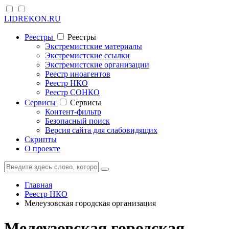
LIDREKON.RU
Реестры
Реестры
Экстремистские материалы
Экстремистские ссылки
Экстремистские организации
Реестр иноагентов
Реестр НКО
Реестр СОНКО
Cервисы
Cервисы
Контент-фильтр
Безопасный поиск
Версия сайта для слабовидящих
Скрипты
О проекте
Главная
Реестр НКО
Мелеузовская городская организация
Мелеузовская городская