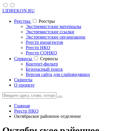
LIDREKON.RU
Реестры
Реестры
Экстремистские материалы
Экстремистские ссылки
Экстремистские организации
Реестр иноагентов
Реестр НКО
Реестр СОНКО
Cервисы
Cервисы
Контент-фильтр
Безопасный поиск
Версия сайта для слабовидящих
Скрипты
О проекте
Главная
Реестр НКО
Октябрьское районное отделение
Октябрьское районное