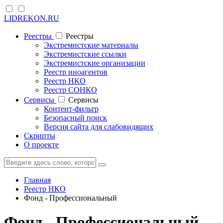
LIDREKON.RU
Реестры
Реестры
Экстремистские материалы
Экстремистские ссылки
Экстремистские организации
Реестр иноагентов
Реестр НКО
Реестр СОНКО
Cервисы
Cервисы
Контент-фильтр
Безопасный поиск
Версия сайта для слабовидящих
Скрипты
О проекте
Главная
Реестр НКО
Фонд - Профессиональный
Фонд - Профессиональный