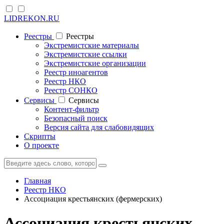
LIDREKON.RU
Реестры
Реестры
Экстремистские материалы
Экстремистские ссылки
Экстремистские организации
Реестр иноагентов
Реестр НКО
Реестр СОНКО
Cервисы
Cервисы
Контент-фильтр
Безопасный поиск
Версия сайта для слабовидящих
Скрипты
О проекте
Главная
Реестр НКО
Ассоциация крестьянских (фермерских)
Ассоциация крестьянских