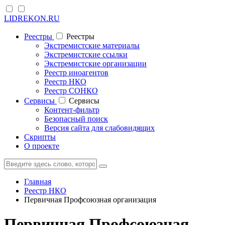
LIDREKON.RU
Реестры
Реестры
Экстремистские материалы
Экстремистские ссылки
Экстремистские организации
Реестр иноагентов
Реестр НКО
Реестр СОНКО
Cервисы
Cервисы
Контент-фильтр
Безопасный поиск
Версия сайта для слабовидящих
Скрипты
О проекте
Главная
Реестр НКО
Первичная Профсоюзная организация
Первичная Профсоюзная