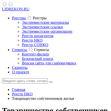
LIDREKON.RU
Реестры
Реестры
Экстремистские материалы
Экстремистские ссылки
Экстремистские организации
Реестр иноагентов
Реестр НКО
Реестр СОНКО
Cервисы
Cервисы
Контент-фильтр
Безопасный поиск
Версия сайта для слабовидящих
Скрипты
О проекте
Главная
Реестр НКО
Товарищество собственников жилья
Товарищество собственников