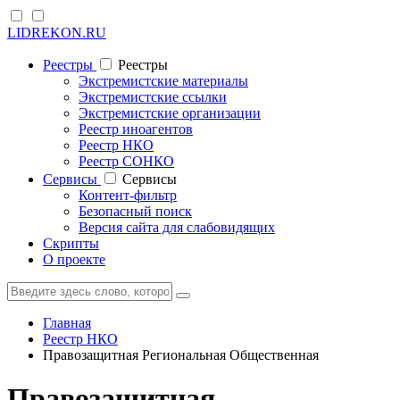
LIDREKON.RU
Реестры
Реестры
Экстремистские материалы
Экстремистские ссылки
Экстремистские организации
Реестр иноагентов
Реестр НКО
Реестр СОНКО
Cервисы
Cервисы
Контент-фильтр
Безопасный поиск
Версия сайта для слабовидящих
Скрипты
О проекте
Главная
Реестр НКО
Правозащитная Региональная Общественная
Правозащитная