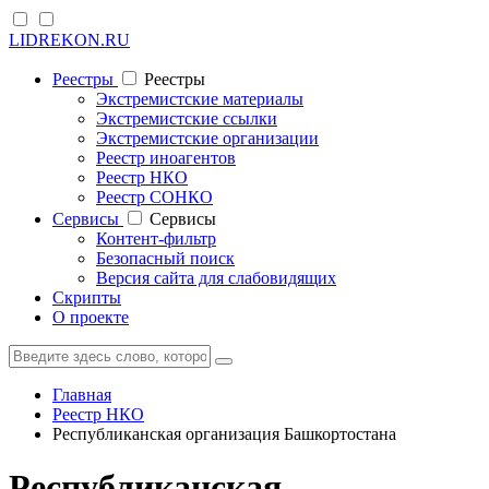
LIDREKON.RU
Реестры
Реестры
Экстремистские материалы
Экстремистские ссылки
Экстремистские организации
Реестр иноагентов
Реестр НКО
Реестр СОНКО
Cервисы
Cервисы
Контент-фильтр
Безопасный поиск
Версия сайта для слабовидящих
Скрипты
О проекте
Главная
Реестр НКО
Республиканская организация Башкортостана
Республиканская